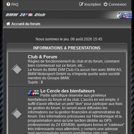
FAQ
Inscription
Connexion
Accueil du forum
Nous sommes le jeu. 06 août 2026 15:45
INFORMATIONS & PRESENTATIONS
Club & Forum
Règles de fonctionnement du club et du forum, comment
bien commencer sur ce forum, etc...
Le forum du BMW Z4M Club n'a aucun lien avec BMW AG,
BMW Motorsport GmbH ou n'importe quelle autre société
membre du Groupe BMW.
Sujets :
3
Le Cercle des bienfaiteurs
Partie spécifique réservée aux généreux
bienfaiteurs du forum et du club. L'accès en est simple, il
suffit d'avoir effectué un petit "don" pour participer aux frais
de gestion du forum. Ici seront aussi diffusées les
informations sur la gestion financière et administrative du
forum. Des informations précieuses sur l'électronique et la
programmation ainsi qu'une section dédiée au GPS
professionnel du Z4 E85/E86, quelques bonus et "cadeaux"
très intéressants vous attendent, y compris une adresse
mail personnalisée
prenom.nom@bmw-z4m.com
.