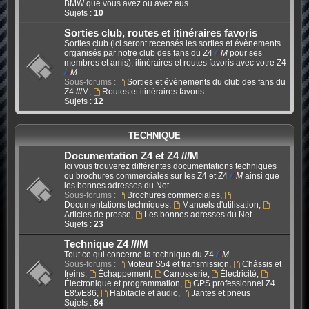
BMW que vous avez ou avez eus
Sujets :
10
Sorties club, routes et itinéraires favoris
Sorties club (ici seront recensés les sorties et évènements
organisés par notre club des fans du Z4
/
/
/
M
pour ses
membres et amis), itinéraires et routes favoris avec votre Z4
/
/
/
M
Sous-forums :
Sorties et évènements du club des fans du
Z4 ///M
,
Routes et itinéraires favoris
Sujets :
12
TECHNIQUE
Documentation Z4 et Z4 ///M
Ici vous trouverez différentes documentations techniques
ou brochures commerciales sur les Z4 et Z4
/
/
/
M
ainsi que
les bonnes adresses du Net
Sous-forums :
Brochures commerciales
,
Documentations techniques
,
Manuels d'utilisation
,
Articles de presse
,
Les bonnes adresses du Net
Sujets :
23
Technique Z4 ///M
Tout ce qui concerne la technique du Z4
/
/
/
M
Sous-forums :
Moteur S54 et transmission
,
Châssis et
freins
,
Échappement
,
Carrosserie
,
Électricité
,
Électronique et programmation
,
GPS professionnel Z4
E85/E86
,
Habitacle et audio
,
Jantes et pneus
Sujets :
84