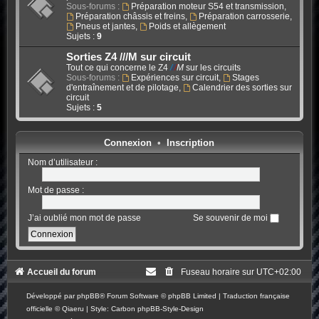
Sous-forums :
Préparation moteur S54 et transmission
,
Préparation châssis et freins
,
Préparation carrosserie
,
Pneus et jantes
,
Poids et allègement
Sujets :
9
Sorties Z4 ///M sur circuit
Tout ce qui concerne le Z4
/
/
/
M
sur les circuits
Sous-forums :
Expériences sur circuit
,
Stages
d'entraînement et de pilotage
,
Calendrier des sorties sur
circuit
Sujets :
5
Connexion
•
Inscription
Nom d’utilisateur :
Mot de passe :
J’ai oublié mon mot de passe
Se souvenir de moi
Accueil du forum
Fuseau horaire sur
UTC+02:00
Développé par
phpBB
® Forum Software © phpBB Limited
|
Traduction française
officielle
©
Qiaeru
| Style: Carbon
phpBB-Style-Design