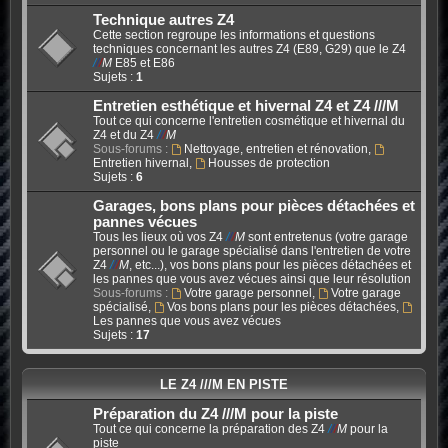
Technique autres Z4
Cette section regroupe les informations et questions
techniques concernant les autres Z4 (E89, G29) que le Z4
/
/
/
M
E85 et E86
Sujets :
1
Entretien esthétique et hivernal Z4 et Z4 ///M
Tout ce qui concerne l'entretien cosmétique et hivernal du
Z4 et du Z4
/
/
/
M
Sous-forums :
Nettoyage, entretien et rénovation
,
Entretien hivernal
,
Housses de protection
Sujets :
6
Garages, bons plans pour pièces détachées et
pannes vécues
Tous les lieux où vos Z4
/
/
/
M
sont entretenus (votre garage
personnel ou le garage spécialisé dans l'entretien de votre
Z4
/
/
/
M
, etc...), vos bons plans pour les pièces détachées et
les pannes que vous avez vécues ainsi que leur résolution
Sous-forums :
Votre garage personnel
,
Votre garage
spécialisé
,
Vos bons plans pour les pièces détachées
,
Les pannes que vous avez vécues
Sujets :
17
LE Z4 ///M EN PISTE
Préparation du Z4 ///M pour la piste
Tout ce qui concerne la préparation des Z4
/
/
/
M
pour la
piste