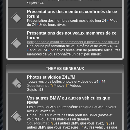
Sujets :
24
Présentations des membres confirmés de ce
forum
Présentation des membres confirmés et de leur Z4
/
/
/
M
ou
du Z4
/
/
/
M
de leurs rêves.
Présentations des nouveaux membres de ce
forum
Indispensable avant de commencer à poster sur ce forum !
Une courte présentation de vous-même et de votre Z4, Z4
/
/
/
M
ou du Z4
/
/
/
M
de vos rêves, afin de permettre aux autres
membres de vous connaître un petit peu mieux.
THEMES GENERAUX
Photos et vidéos Z4 ///M
Toutes vos plus belles photos et vidéos du Z4
/
/
/
M
Sous-forums :
Photos
,
Vidéos
Sujets :
53
Vos autres BMW ou autres véhicules que
BMW
Les autres BMW ou autres véhicules que BMW que vous
avez ou avez eus.
Un peu plus sur votre passion pour les BMW (motos et
voitures) ou autres marques en général.
Sous-forums :
Les autres BMW que vous avez
,
Les
autres BMW que vous avez eues
,
Autres véhicules que