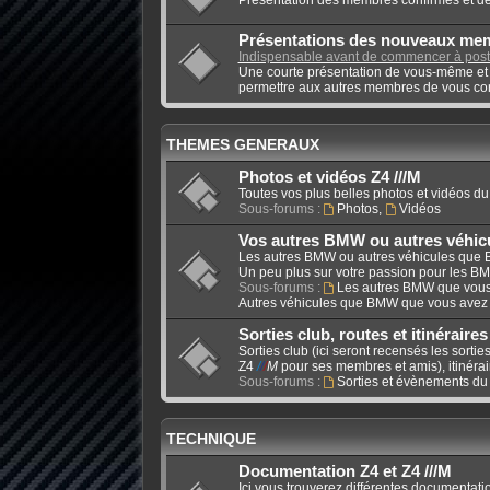
Présentations des nouveaux me
Indispensable avant de commencer à poste
Une courte présentation de vous-même et 
permettre aux autres membres de vous con
THEMES GENERAUX
Photos et vidéos Z4 ///M
Toutes vos plus belles photos et vidéos d
Sous-forums :
Photos
,
Vidéos
Vos autres BMW ou autres véhi
Les autres BMW ou autres véhicules que
Un peu plus sur votre passion pour les BM
Sous-forums :
Les autres BMW que vou
Autres véhicules que BMW que vous avez
Sorties club, routes et itinéraires
Sorties club (ici seront recensés les sort
Z4
/
/
/
M
pour ses membres et amis), itinérair
Sous-forums :
Sorties et évènements du 
TECHNIQUE
Documentation Z4 et Z4 ///M
Ici vous trouverez différentes documentat