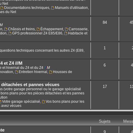
u Net
,
Documentations techniques
,
Manuels d'utilisation
,
ses du Net
84
4
M
on
,
Châssis et freins
,
Échappement
,
Carrosserie
,
tion
,
GPS professionnel Z4 E85/E86
,
Habitacle et
1
 questions techniques concernant les autres Z4 (E89,
4 et Z4 ///M
6
4
e et hivernal du Z4 et du Z4
/
/
/
M
énovation
,
Entretien hivernal
,
Housses de
 détachées et pannes vécues
17
1
s (votre garage personnel ou le garage spécialisé
vos bons plans pour les pièces détachées et les pannes
ution
Votre garage spécialisé
,
Vos bons plans pour les
 avez vécues
Sujets
Mess
ste
9
4