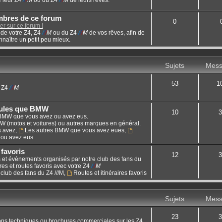
mbres de ce forum
0
r sur ce forum !
de votre Z4, Z4
/
/
/
M
ou du Z4
/
/
/
M
de vos rêves, afin de
naître un petit peu mieux.
Sujets
Mess
53
1
u Z4
/
/
/
M
cules que BMW
10
3
 BMW que vous avez ou avez eus.
W (motos et voitures) ou autres marques en général.
s avez
,
Les autres BMW que vous avez eues
,
 ou avez eus
 favoris
12
3
ies et évènements organisés par notre club des fans du
es et routes favoris avec votre Z4
/
/
/
M
club des fans du Z4 ///M
,
Routes et itinéraires favoris
Sujets
Mess
23
3
ions techniques ou brochures commerciales sur les Z4