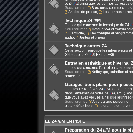
et Z4
/
/
/
M
ainsi que les bonnes adresses d
Sous-forums :
Brochures commerciales
Articles de presse
,
Les bonnes adres
Technique Z4 ///M
Tout ce qui concerne la technique du Z4
/
/
/
Sous-forums :
Moteur S54 et transmissi
Électricité
,
Électronique et programma
audio
,
Jantes et pneus
Technique autres Z4
Cette section regroupe les informations et
G29) que le Z4
/
/
/
M
E85 et E86
Entretien esthétique et hivernal Z
Tout ce qui concerne l'entretien cosmétiqu
Sous-forums :
Nettoyage, entretien et r
protection
Garages, bons plans pour pièces
Tous les lieux où vos Z4
/
/
/
M
sont entretenu
dans l'entretien de votre Z4
/
/
/
M
, etc...), 
que vous avez vécues ainsi que leur résol
Sous-forums :
Votre garage personnel
,
pièces détachées
,
Les pannes que vous
LE Z4 ///M EN PISTE
Préparation du Z4 ///M pour la pi