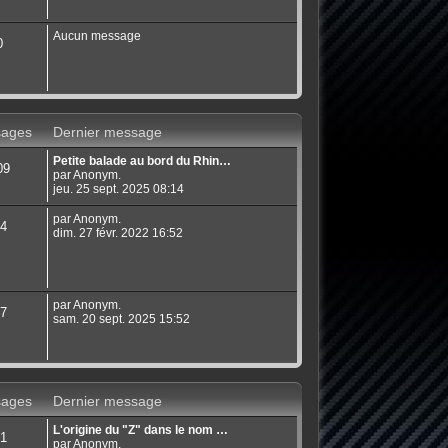
Aucun message
0
ages
Dernier message
Petite balade au bord du Rhin…
09
par Anonym.
jeu. 25 sept. 2025 08:14
par Anonym.
4
dim. 27 févr. 2022 16:52
par Anonym.
7
sam. 20 sept. 2025 15:52
ages
Dernier message
L'origine du "Z" dans le nom …
1
par Anonym.