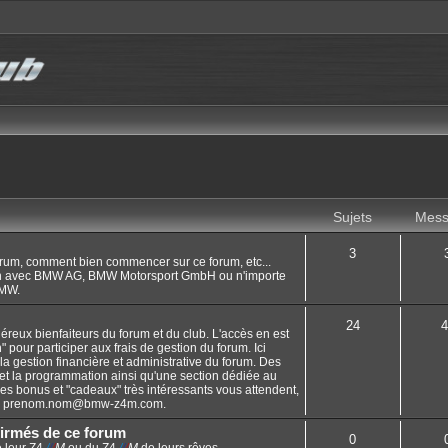
Sujets
Mess
3
orum, comment bien commencer sur ce forum, etc...
en avec BMW AG, BMW Motorsport GmbH ou n'importe
BMW.
24
4
éreux bienfaiteurs du forum et du club. L'accès en est
on" pour participer aux frais de gestion du forum. Ici
 la gestion financière et administrative du forum. Des
 et la programmation ainsi qu'une section dédiée au
s bonus et "cadeaux" très intéressants vous attendent,
e
prenom.nom@bmw-z4m.com
.
irmés de ce forum
0
 leur Z4
/
/
/
M
ou du Z4
/
/
/
M
de leurs rêves.