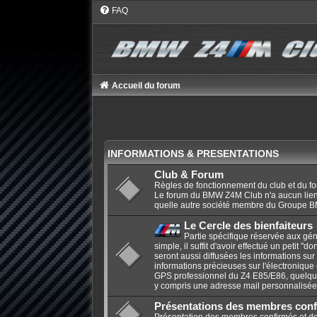
FAQ
Accueil du forum
INFORMATIONS & PRESENTATIONS
Club & Forum
Règles de fonctionnement du club et du f
Le forum du BMW Z4M Club n'a aucun li
quelle autre société membre du Groupe 
Le Cercle des bienfaiteurs
Partie spécifique réservée aux gén
simple, il suffit d'avoir effectué un petit "d
seront aussi diffusées les informations sur
informations précieuses sur l'électronique
GPS professionnel du Z4 E85/E86, quelque
y compris une adresse mail personnalisé
Présentations des membres conf
Présentation des membres confirmés et de