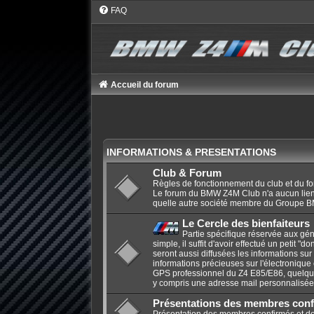
FAQ
Accueil du forum
INFORMATIONS & PRESENTATIONS
Club & Forum
Règles de fonctionnement du club et du f
Le forum du BMW Z4M Club n'a aucun li
quelle autre société membre du Groupe 
Le Cercle des bienfaiteurs
Partie spécifique réservée aux gén
simple, il suffit d'avoir effectué un petit "d
seront aussi diffusées les informations sur
informations précieuses sur l'électronique
GPS professionnel du Z4 E85/E86, quelque
y compris une adresse mail personnalisé
Présentations des membres conf
Présentation des membres confirmés et de