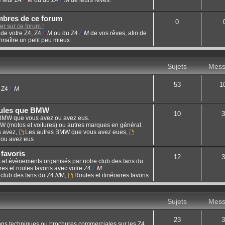
mbres de ce forum
0
r sur ce forum !
de votre Z4, Z4
/
/
/
M
ou du Z4
/
/
/
M
de vos rêves, afin de
naître un petit peu mieux.
Sujets
Mess
53
1
u Z4
/
/
/
M
cules que BMW
10
3
 BMW que vous avez ou avez eus.
W (motos et voitures) ou autres marques en général.
s avez
,
Les autres BMW que vous avez eues
,
 ou avez eus
 favoris
12
3
ies et évènements organisés par notre club des fans du
es et routes favoris avec votre Z4
/
/
/
M
club des fans du Z4 ///M
,
Routes et itinéraires favoris
Sujets
Mess
23
3
ions techniques ou brochures commerciales sur les Z4