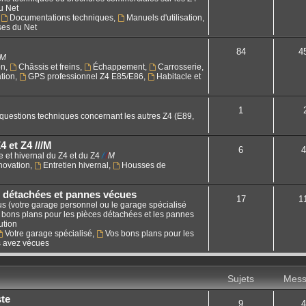
u Net
,
Documentations techniques
,
Manuels d'utilisation
,
ses du Net
84
4
M
on
,
Châssis et freins
,
Échappement
,
Carrosserie
,
tion
,
GPS professionnel Z4 E85/E86
,
Habitacle et
1
 questions techniques concernant les autres Z4 (E89,
4 et Z4 ///M
6
4
e et hivernal du Z4 et du Z4
/
/
/
M
énovation
,
Entretien hivernal
,
Housses de
 détachées et pannes vécues
17
1
s (votre garage personnel ou le garage spécialisé
vos bons plans pour les pièces détachées et les pannes
ution
Votre garage spécialisé
,
Vos bons plans pour les
 avez vécues
Sujets
Mess
ste
9
4