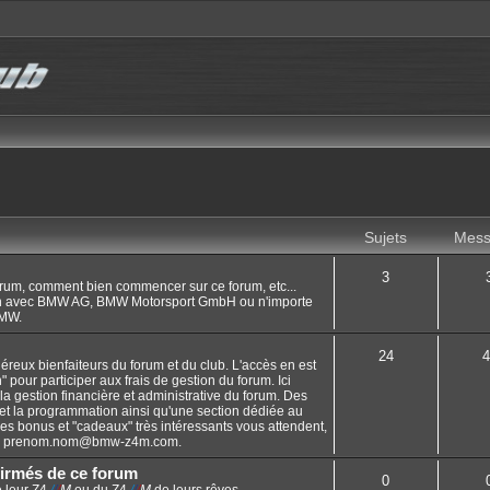
Sujets
Mess
3
orum, comment bien commencer sur ce forum, etc...
en avec BMW AG, BMW Motorsport GmbH ou n'importe
BMW.
24
4
éreux bienfaiteurs du forum et du club. L'accès en est
on" pour participer aux frais de gestion du forum. Ici
 la gestion financière et administrative du forum. Des
 et la programmation ainsi qu'une section dédiée au
s bonus et "cadeaux" très intéressants vous attendent,
e
prenom.nom@bmw-z4m.com
.
irmés de ce forum
0
 leur Z4
/
/
/
M
ou du Z4
/
/
/
M
de leurs rêves.