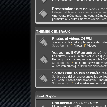
Présentations des nouveaux me
Indispensable avant de commencer à poste
Une courte présentation de vous-même et 
permettre aux autres membres de vous con
THEMES GENERAUX
Photos et vidéos Z4 ///M
Toutes vos plus belles photos et vidéos d
Sous-forums :
Photos
,
Vidéos
Vos autres BMW ou autres véhi
Les autres BMW ou autres véhicules que
Un peu plus sur votre passion pour les BM
Sous-forums :
Les autres BMW que vou
Autres véhicules que BMW que vous avez
Sorties club, routes et itinéraires
Sorties club (ici seront recensés les sort
Z4
/
/
/
M
pour ses membres et amis), itinérair
Sous-forums :
Sorties et évènements du 
TECHNIQUE
Documentation Z4 et Z4 ///M
Ici vous trouverez différentes documentat