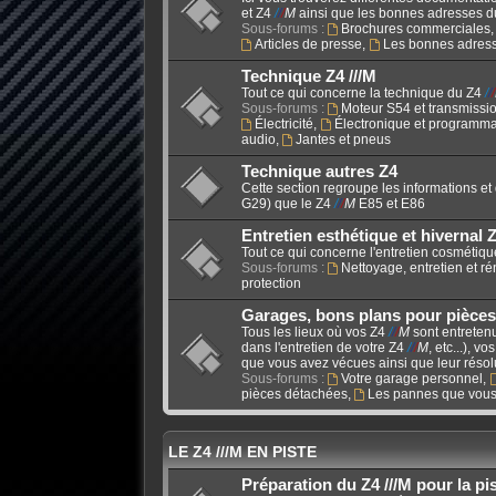
et Z4
/
/
/
M
ainsi que les bonnes adresses d
Sous-forums :
Brochures commerciales
Articles de presse
,
Les bonnes adres
Technique Z4 ///M
Tout ce qui concerne la technique du Z4
/
/
/
Sous-forums :
Moteur S54 et transmissi
Électricité
,
Électronique et programma
audio
,
Jantes et pneus
Technique autres Z4
Cette section regroupe les informations et
G29) que le Z4
/
/
/
M
E85 et E86
Entretien esthétique et hivernal Z
Tout ce qui concerne l'entretien cosmétiqu
Sous-forums :
Nettoyage, entretien et r
protection
Garages, bons plans pour pièces
Tous les lieux où vos Z4
/
/
/
M
sont entretenu
dans l'entretien de votre Z4
/
/
/
M
, etc...), 
que vous avez vécues ainsi que leur résol
Sous-forums :
Votre garage personnel
,
pièces détachées
,
Les pannes que vous
LE Z4 ///M EN PISTE
Préparation du Z4 ///M pour la pi