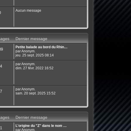
Aucun message
0
ages
Dernier message
Petite balade au bord du Rhin…
09
par Anonym.
jeu. 25 sept. 2025 08:14
par Anonym.
4
dim. 27 févr. 2022 16:52
par Anonym.
7
sam. 20 sept. 2025 15:52
ages
Dernier message
L'origine du "Z" dans le nom …
1
par Anonym.