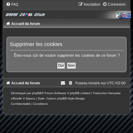
FAQ
Inscription
Connexion
Accueil du forum
Supprimer les cookies
Êtes-vous sûr de vouloir supprimer les cookies de ce forum ?
Accueil du forum
Fuseau horaire sur
UTC+02:00
Développé par
phpBB
® Forum Software © phpBB Limited
|
Traduction française
officielle
©
Qiaeru
| Style: Carbon
phpBB-Style-Design
Confidentialité
|
Conditions