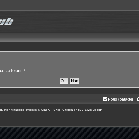
 de ce forum ?
Nous contacter
duction française officielle
©
Qiaeru
| Style: Carbon
phpBB-Style-Design