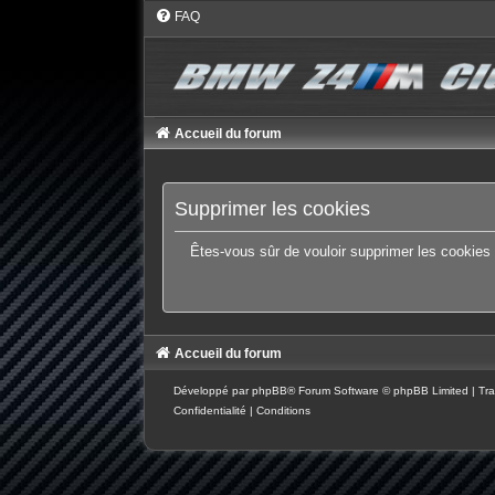
FAQ
Accueil du forum
Supprimer les cookies
Êtes-vous sûr de vouloir supprimer les cookies
Accueil du forum
Développé par
phpBB
® Forum Software © phpBB Limited
|
Tra
Confidentialité
|
Conditions