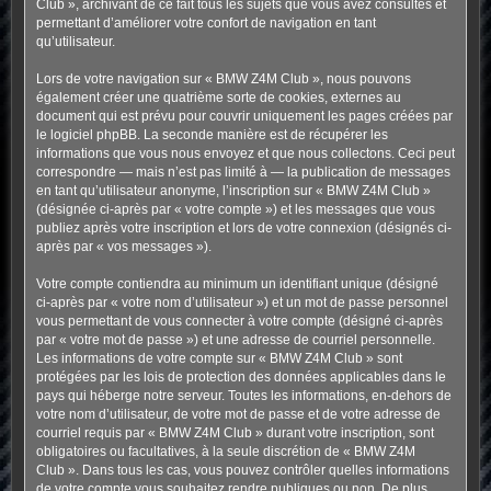
Club », archivant de ce fait tous les sujets que vous avez consultés et
permettant d’améliorer votre confort de navigation en tant
qu’utilisateur.
Lors de votre navigation sur « BMW Z4M Club », nous pouvons
également créer une quatrième sorte de cookies, externes au
document qui est prévu pour couvrir uniquement les pages créées par
le logiciel phpBB. La seconde manière est de récupérer les
informations que vous nous envoyez et que nous collectons. Ceci peut
correspondre — mais n’est pas limité à — la publication de messages
en tant qu’utilisateur anonyme, l’inscription sur « BMW Z4M Club »
(désignée ci-après par « votre compte ») et les messages que vous
publiez après votre inscription et lors de votre connexion (désignés ci-
après par « vos messages »).
Votre compte contiendra au minimum un identifiant unique (désigné
ci-après par « votre nom d’utilisateur ») et un mot de passe personnel
vous permettant de vous connecter à votre compte (désigné ci-après
par « votre mot de passe ») et une adresse de courriel personnelle.
Les informations de votre compte sur « BMW Z4M Club » sont
protégées par les lois de protection des données applicables dans le
pays qui héberge notre serveur. Toutes les informations, en-dehors de
votre nom d’utilisateur, de votre mot de passe et de votre adresse de
courriel requis par « BMW Z4M Club » durant votre inscription, sont
obligatoires ou facultatives, à la seule discrétion de « BMW Z4M
Club ». Dans tous les cas, vous pouvez contrôler quelles informations
de votre compte vous souhaitez rendre publiques ou non. De plus,