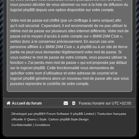
vous pouvez décider de vous abonner ou non à la liste de diffusion du
logiciel phpBB depuis une option disponible sur votre compte.
Votre mot de passe est chiffré (par un chiffrage à sens unique) afin
qu’il soit sécurisé. Cependant, il est recommandé de ne pas utiliser le
même mot de passe sur plusieurs sites internet différents. Votre mot de
passe est le moyen d’accès à votre compte sur « BMW Z4M Club »,
veillez donc à le conservez précieusement. En aucun cas une
personne affiliée à « BMW Z4M Club », à phpBB ou à un site de tierce
partie ne peut vous demander légitimement votre mot de passe. Si
vous oubliez le mot de passe de votre compte, vous pouvez utiliser la
fonction « J’ai perdu mon mot de passe » qui est proposée par défaut
sur le logiciel phpBB. Cette fonctionnalité vous demandera de
spécifier votre nom d’utilisateur et votre adresse de courriel et le
logiciel phpBB générera alors un nouveau mot de passe afin que vous
puissiez reprendre le contrôle de votre compte.
Accueil du forum
Fuseau horaire sur
UTC+02:00
Développé par
phpBB
® Forum Software © phpBB Limited
|
Traduction française
officielle
©
Qiaeru
| Style: Carbon
phpBB-Style-Design
Confidentialité
|
Conditions