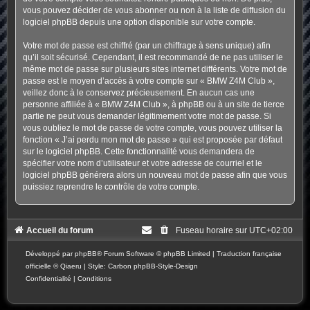
vous pouvez décider de vous abonner ou non à la liste de diffusion du
logiciel phpBB depuis une option disponible sur votre compte.
Votre mot de passe est chiffré (par un chiffrage à sens unique) afin
qu’il soit sécurisé. Cependant, il est recommandé de ne pas utiliser le
même mot de passe sur plusieurs sites internet différents. Votre mot de
passe est le moyen d’accès à votre compte sur « BMW Z4M Club »,
veillez donc à le conservez précieusement. En aucun cas une
personne affiliée à « BMW Z4M Club », à phpBB ou à un site de tierce
partie ne peut vous demander légitimement votre mot de passe. Si
vous oubliez le mot de passe de votre compte, vous pouvez utiliser la
fonction « J’ai perdu mon mot de passe » qui est proposée par défaut
sur le logiciel phpBB. Cette fonctionnalité vous demandera de
spécifier votre nom d’utilisateur et votre adresse de courriel et le
logiciel phpBB générera alors un nouveau mot de passe afin que vous
puissiez reprendre le contrôle de votre compte.
Accueil du forum
Fuseau horaire sur
UTC+02:00
Développé par
phpBB
® Forum Software © phpBB Limited
|
Traduction française
officielle
©
Qiaeru
| Style: Carbon
phpBB-Style-Design
Confidentialité
|
Conditions