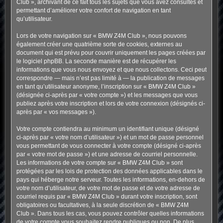
Club », archivant de ce fait tous les sujets que vous avez consultés et
permettant d’améliorer votre confort de navigation en tant
qu’utilisateur.
Lors de votre navigation sur « BMW Z4M Club », nous pouvons
également créer une quatrième sorte de cookies, externes au
document qui est prévu pour couvrir uniquement les pages créées par
le logiciel phpBB. La seconde manière est de récupérer les
informations que vous nous envoyez et que nous collectons. Ceci peut
correspondre — mais n’est pas limité à — la publication de messages
en tant qu’utilisateur anonyme, l’inscription sur « BMW Z4M Club »
(désignée ci-après par « votre compte ») et les messages que vous
publiez après votre inscription et lors de votre connexion (désignés ci-
après par « vos messages »).
Votre compte contiendra au minimum un identifiant unique (désigné
ci-après par « votre nom d’utilisateur ») et un mot de passe personnel
vous permettant de vous connecter à votre compte (désigné ci-après
par « votre mot de passe ») et une adresse de courriel personnelle.
Les informations de votre compte sur « BMW Z4M Club » sont
protégées par les lois de protection des données applicables dans le
pays qui héberge notre serveur. Toutes les informations, en-dehors de
votre nom d’utilisateur, de votre mot de passe et de votre adresse de
courriel requis par « BMW Z4M Club » durant votre inscription, sont
obligatoires ou facultatives, à la seule discrétion de « BMW Z4M
Club ». Dans tous les cas, vous pouvez contrôler quelles informations
de votre compte vous souhaitez rendre publiques ou non. De plus,