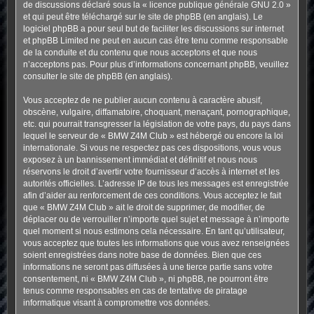
de discussions déclaré sous la «
licence publique générale GNU 2.0
»
et qui peut être téléchargé sur
le site de phpBB
(en anglais). Le
logiciel phpBB a pour seul but de faciliter les discussions sur internet
et phpBB Limited ne peut en aucun cas être tenu comme responsable
de la conduite et du contenu que nous acceptons et que nous
n’acceptons pas. Pour plus d’informations concernant phpBB, veuillez
consulter
le site de phpBB
(en anglais).
Vous acceptez de ne publier aucun contenu à caractère abusif,
obscène, vulgaire, diffamatoire, choquant, menaçant, pornographique,
etc. qui pourrait transgresser la législation de votre pays, du pays dans
lequel le serveur de « BMW Z4M Club » est hébergé ou encore la loi
internationale. Si vous ne respectez pas ces dispositions, vous vous
exposez à un bannissement immédiat et définitif et nous nous
réservons le droit d’avertir votre fournisseur d’accès à internet et les
autorités officielles. L’adresse IP de tous les messages est enregistrée
afin d’aider au renforcement de ces conditions. Vous acceptez le fait
que « BMW Z4M Club » ait le droit de supprimer, de modifier, de
déplacer ou de verrouiller n’importe quel sujet et message à n’importe
quel moment si nous estimons cela nécessaire. En tant qu’utilisateur,
vous acceptez que toutes les informations que vous avez renseignées
soient enregistrées dans notre base de données. Bien que ces
informations ne seront pas diffusées à une tierce partie sans votre
consentement, ni « BMW Z4M Club », ni phpBB, ne pourront être
tenus comme responsables en cas de tentative de piratage
informatique visant à compromettre vos données.