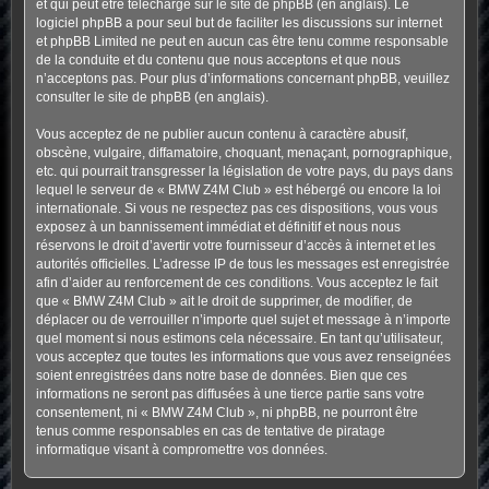
et qui peut être téléchargé sur
le site de phpBB
(en anglais). Le
logiciel phpBB a pour seul but de faciliter les discussions sur internet
et phpBB Limited ne peut en aucun cas être tenu comme responsable
de la conduite et du contenu que nous acceptons et que nous
n’acceptons pas. Pour plus d’informations concernant phpBB, veuillez
consulter
le site de phpBB
(en anglais).
Vous acceptez de ne publier aucun contenu à caractère abusif,
obscène, vulgaire, diffamatoire, choquant, menaçant, pornographique,
etc. qui pourrait transgresser la législation de votre pays, du pays dans
lequel le serveur de « BMW Z4M Club » est hébergé ou encore la loi
internationale. Si vous ne respectez pas ces dispositions, vous vous
exposez à un bannissement immédiat et définitif et nous nous
réservons le droit d’avertir votre fournisseur d’accès à internet et les
autorités officielles. L’adresse IP de tous les messages est enregistrée
afin d’aider au renforcement de ces conditions. Vous acceptez le fait
que « BMW Z4M Club » ait le droit de supprimer, de modifier, de
déplacer ou de verrouiller n’importe quel sujet et message à n’importe
quel moment si nous estimons cela nécessaire. En tant qu’utilisateur,
vous acceptez que toutes les informations que vous avez renseignées
soient enregistrées dans notre base de données. Bien que ces
informations ne seront pas diffusées à une tierce partie sans votre
consentement, ni « BMW Z4M Club », ni phpBB, ne pourront être
tenus comme responsables en cas de tentative de piratage
informatique visant à compromettre vos données.