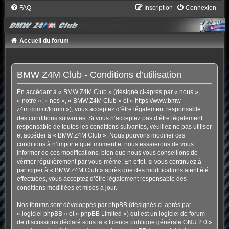
FAQ
Inscription
Connexion
Accueil du forum
BMW Z4M Club - Conditions d’utilisation
En accédant à « BMW Z4M Club » (désigné ci-après par « nous »,
« notre », « nos », « BMW Z4M Club » et « https://www.bmw-
z4m.com/fr/forum »), vous acceptez d’être légalement responsable
des conditions suivantes. Si vous n’acceptez pas d’être légalement
responsable de toutes les conditions suivantes, veuillez ne pas utiliser
et accéder à « BMW Z4M Club ». Nous pouvons modifier ces
conditions à n’importe quel moment et nous essaierons de vous
informer de ces modifications, bien que nous vous conseillons de
vérifier régulièrement par vous-même. En effet, si vous continuez à
participer à « BMW Z4M Club » après que des modifications aient été
effectuées, vous acceptez d’être légalement responsable des
conditions modifiées et mises à jour.
Nos forums sont développés par phpBB (désignés ci-après par
« logiciel phpBB » et « phpBB Limited ») qui est un logiciel de forum
de discussions déclaré sous la «
licence publique générale GNU 2.0
»