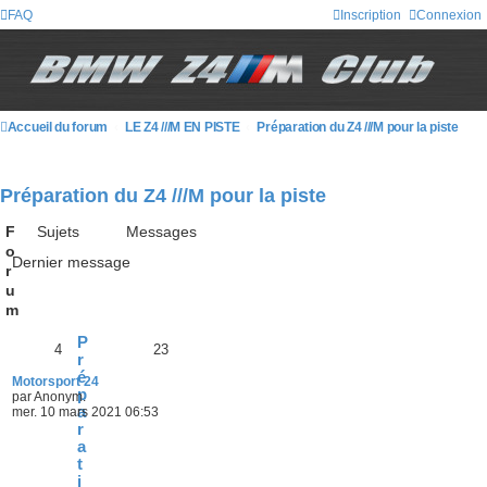
FAQ
Inscription
Connexion
Accueil du forum
LE Z4 ///M EN PISTE
Préparation du Z4 ///M pour la piste
Préparation du Z4 ///M pour la piste
F
Sujets
Messages
o
Dernier message
r
u
m
P
4
23
r
é
Motorsport 24
p
par Anonym.
a
mer. 10 mars 2021 06:53
r
a
t
i