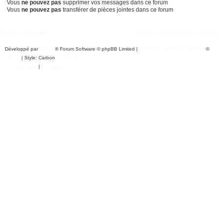
Vous
ne pouvez pas
supprimer vos messages dans ce forum
Vous
ne pouvez pas
transférer de pièces jointes dans ce forum
Accueil du forum
Fuseau horaire sur
UTC+02:0
Développé par
phpBB
® Forum Software © phpBB Limited
|
Traduction française officielle
©
Qiaeru
| Style: Carbon
phpBB-Style-Design
Confidentialité
|
Conditions