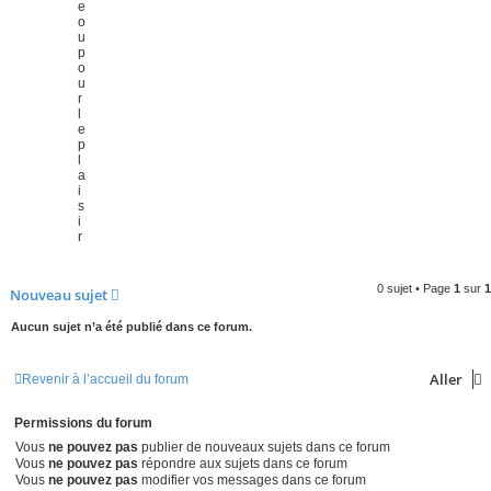
e
o
u
p
o
u
r
l
e
p
l
a
i
s
i
r
0 sujet • Page
1
sur
1
Nouveau sujet
Aucun sujet n’a été publié dans ce forum.
Aller
Revenir à l’accueil du forum
Permissions du forum
Vous
ne pouvez pas
publier de nouveaux sujets dans ce forum
Vous
ne pouvez pas
répondre aux sujets dans ce forum
Vous
ne pouvez pas
modifier vos messages dans ce forum