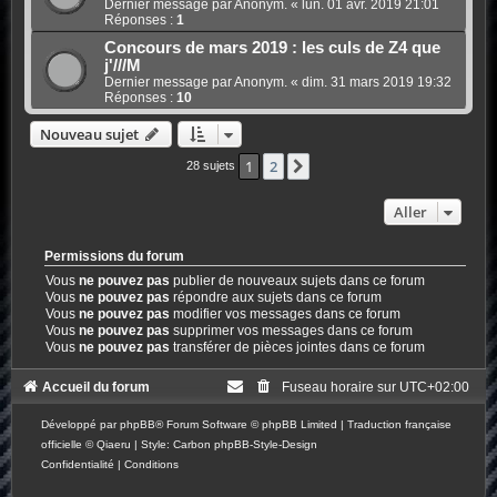
Dernier message par Anonym. «
lun. 01 avr. 2019 21:01
Réponses :
1
Concours de mars 2019 : les culs de Z4 que
j'///M
Dernier message par Anonym. «
dim. 31 mars 2019 19:32
Réponses :
10
Nouveau sujet
1
2
Suivant
28 sujets
Aller
Permissions du forum
Vous
ne pouvez pas
publier de nouveaux sujets dans ce forum
Vous
ne pouvez pas
répondre aux sujets dans ce forum
Vous
ne pouvez pas
modifier vos messages dans ce forum
Vous
ne pouvez pas
supprimer vos messages dans ce forum
Vous
ne pouvez pas
transférer de pièces jointes dans ce forum
Accueil du forum
Fuseau horaire sur
UTC+02:00
Développé par
phpBB
® Forum Software © phpBB Limited
|
Traduction française
officielle
©
Qiaeru
| Style: Carbon
phpBB-Style-Design
Confidentialité
|
Conditions