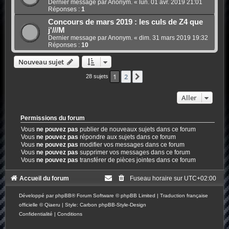
Dernier message par Anonym. «
lun. 01 avr. 2019 21:01
Réponses :
1
Concours de mars 2019 : les culs de Z4 que
j'///M
Dernier message par Anonym. «
dim. 31 mars 2019 19:32
Réponses :
10
Nouveau sujet
1
2
Suivant
28 sujets
Aller
Permissions du forum
Vous
ne pouvez pas
publier de nouveaux sujets dans ce forum
Vous
ne pouvez pas
répondre aux sujets dans ce forum
Vous
ne pouvez pas
modifier vos messages dans ce forum
Vous
ne pouvez pas
supprimer vos messages dans ce forum
Vous
ne pouvez pas
transférer de pièces jointes dans ce forum
Accueil du forum
Fuseau horaire sur
UTC+02:00
Développé par
phpBB
® Forum Software © phpBB Limited
|
Traduction française
officielle
©
Qiaeru
| Style: Carbon
phpBB-Style-Design
Confidentialité
|
Conditions