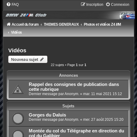
FAQ
Inscription
Connexion
Accueil du forum
THEMES GENERAUX
Photos et vidéos Z4 ///M
Vidéos
Vidéos
Nouveau sujet
22 sujets • Page
1
sur
1
Annonces
Rappel des consignes de publication dans
cette rubrique
Dernier message par Anonym. «
mar. 11 mai 2021 15:12
Sujets
Gorges du Daluis
Dernier message par Anonym. «
mer. 27 août 2025 15:20
Montée du col du Télégraphe en direction du
col du Galibier