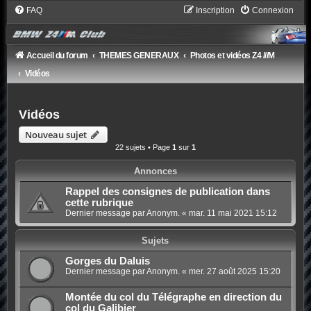
FAQ
Inscription
Connexion
Accueil du forum
THEMES GENERAUX
Photos et vidéos Z4 ///M
Vidéos
Vidéos
Nouveau sujet
22 sujets • Page
1
sur
1
Annonces
Rappel des consignes de publication dans
cette rubrique
Dernier message par Anonym. «
mar. 11 mai 2021 15:12
Sujets
Gorges du Daluis
Dernier message par Anonym. «
mer. 27 août 2025 15:20
Montée du col du Télégraphe en direction du
col du Galibier