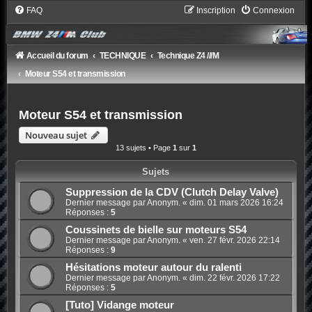
FAQ
Inscription
Connexion
Accueil du forum
TECHNIQUE
Technique Z4 ///M
Moteur S54 et transmission
Moteur S54 et transmission
Nouveau sujet
13 sujets • Page
1
sur
1
Sujets
Suppression de la CDV (Clutch Delay Valve)
Dernier message par Anonym. «
dim. 01 mars 2026 16:24
Réponses :
5
Coussinets de bielle sur moteurs S54
Dernier message par Anonym. «
ven. 27 févr. 2026 22:14
Réponses :
9
Hésitations moteur autour du ralenti
Dernier message par Anonym. «
dim. 22 févr. 2026 17:22
Réponses :
5
[Tuto] Vidange moteur