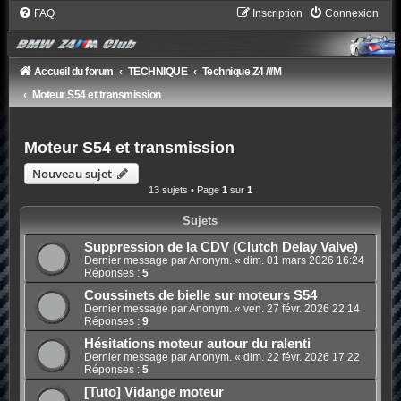
FAQ
Inscription
Connexion
Accueil du forum
TECHNIQUE
Technique Z4 ///M
Moteur S54 et transmission
Moteur S54 et transmission
Nouveau sujet
13 sujets • Page
1
sur
1
Sujets
Suppression de la CDV (Clutch Delay Valve)
Dernier message par Anonym. «
dim. 01 mars 2026 16:24
Réponses :
5
Coussinets de bielle sur moteurs S54
Dernier message par Anonym. «
ven. 27 févr. 2026 22:14
Réponses :
9
Hésitations moteur autour du ralenti
Dernier message par Anonym. «
dim. 22 févr. 2026 17:22
Réponses :
5
[Tuto] Vidange moteur