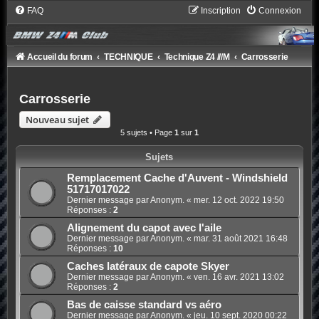
FAQ
Inscription
Connexion
Accueil du forum
TECHNIQUE
Technique Z4 ///M
Carrosserie
Carrosserie
Nouveau sujet
5 sujets • Page
1
sur
1
Sujets
Remplacement Cache d'Auvent - Windshield
51717017022
Dernier message par Anonym. «
mer. 12 oct. 2022 19:50
Réponses :
2
Alignement du capot avec l'aile
Dernier message par Anonym. «
mar. 31 août 2021 16:48
Réponses :
10
Caches latéraux de capote Skyer
Dernier message par Anonym. «
ven. 16 avr. 2021 13:02
Réponses :
2
Bas de caisse standard vs aéro
Dernier message par Anonym. «
jeu. 10 sept. 2020 00:22