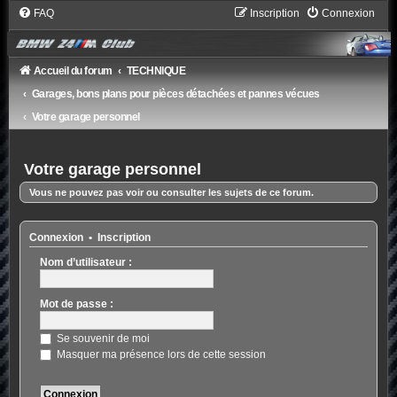
FAQ
Inscription
Connexion
Accueil du forum
TECHNIQUE
Garages, bons plans pour pièces détachées et pannes vécues
Votre garage personnel
Votre garage personnel
Vous ne pouvez pas voir ou consulter les sujets de ce forum.
Connexion
•
Inscription
Nom d’utilisateur :
Mot de passe :
Se souvenir de moi
Masquer ma présence lors de cette session