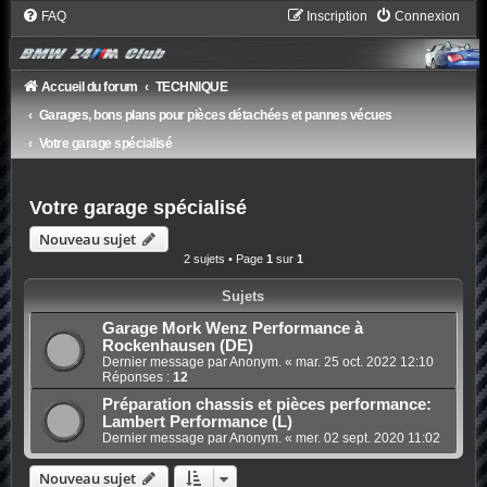
FAQ
Inscription
Connexion
Accueil du forum
TECHNIQUE
Garages, bons plans pour pièces détachées et pannes vécues
Votre garage spécialisé
Votre garage spécialisé
Nouveau sujet
2 sujets • Page
1
sur
1
Sujets
Garage Mork Wenz Performance à
Rockenhausen (DE)
Dernier message par Anonym. «
mar. 25 oct. 2022 12:10
Réponses :
12
Préparation chassis et pièces performance:
Lambert Performance (L)
Dernier message par Anonym. «
mer. 02 sept. 2020 11:02
Nouveau sujet