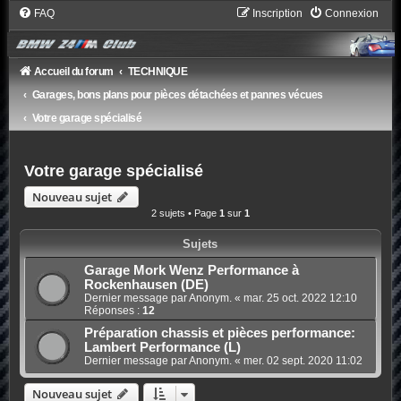
FAQ
Inscription
Connexion
Accueil du forum
TECHNIQUE
Garages, bons plans pour pièces détachées et pannes vécues
Votre garage spécialisé
Votre garage spécialisé
Nouveau sujet
2 sujets • Page
1
sur
1
Sujets
Garage Mork Wenz Performance à
Rockenhausen (DE)
Dernier message par Anonym. «
mar. 25 oct. 2022 12:10
Réponses :
12
Préparation chassis et pièces performance:
Lambert Performance (L)
Dernier message par Anonym. «
mer. 02 sept. 2020 11:02
Nouveau sujet