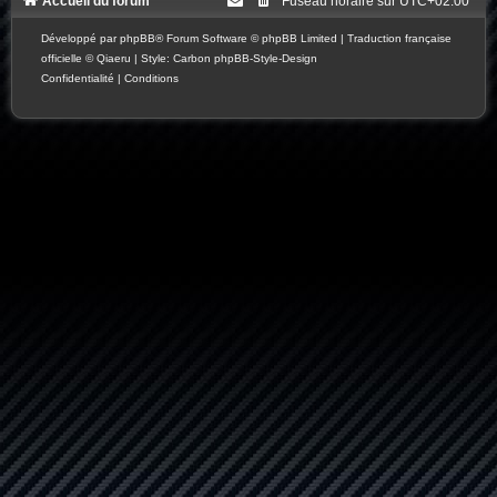
Accueil du forum
Fuseau horaire sur
UTC+02:00
Développé par
phpBB
® Forum Software © phpBB Limited
|
Traduction française
officielle
©
Qiaeru
| Style: Carbon
phpBB-Style-Design
Confidentialité
|
Conditions