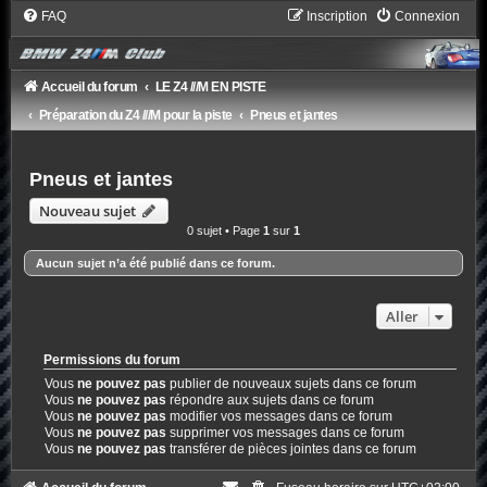
FAQ
Inscription
Connexion
Accueil du forum
LE Z4 ///M EN PISTE
Préparation du Z4 ///M pour la piste
Pneus et jantes
Pneus et jantes
Nouveau sujet
0 sujet • Page
1
sur
1
Aucun sujet n’a été publié dans ce forum.
Aller
Permissions du forum
Vous
ne pouvez pas
publier de nouveaux sujets dans ce forum
Vous
ne pouvez pas
répondre aux sujets dans ce forum
Vous
ne pouvez pas
modifier vos messages dans ce forum
Vous
ne pouvez pas
supprimer vos messages dans ce forum
Vous
ne pouvez pas
transférer de pièces jointes dans ce forum