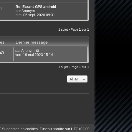
Re: Ecran / GPS android
1
par Anonym.
dim. 06 sept. 2020 09:31
1 sujet • Page
1
sur
1
es
Dernier message
par Anonym.
49
ven. 19 mai 2023 15:14
1 sujet • Page
1
sur
1
Aller
Supprimer les cookies
Fuseau horaire sur
UTC+02:00