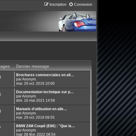
Inscription
Connexion
ages
Dernier message
Brochures commerciales en all…
3
par Anonym.
mar. 29 oct. 2019 10:00
Documentation technique sur p…
6
par Anonym.
dim. 16 mai 2021 14:58
Manuels d'utilisation en alle…
3
par Anonym.
mar. 29 oct. 2019 09:55
BMW Z4M Coupé (E86) : "Que la…
7
par Anonym.
mar. 08 févr. 2022 08:54