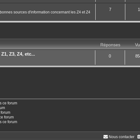
7
1
s bonnes sources d'information concernant les Z4 et Z4
Réponses
Vu
1, Z3, Z4, etc...
0
85
s ce forum
rum
 forum
ce forum
ns ce forum
Nous contacter