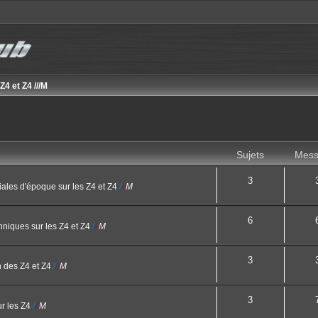
4 et Z4 ///M
Sujets
Mess
3
ales d'époque sur les Z4 et Z4
/
/
/
M
6
hniques sur les Z4 et Z4
/
/
/
M
3
n des Z4 et Z4
/
/
/
M
3
ur les Z4
/
/
/
M