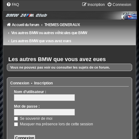
FAQ
Inscription
Connexion
Accueil du forum
THEMES GENERAUX
Vos autres BMW ou autres véhicules que BMW
Les autres BMW que vous avez eues
Les autres BMW que vous avez eues
Vous ne pouvez pas voir ou consulter les sujets de ce forum.
Connexion
•
Inscription
Nom d’utilisateur :
Mot de passe :
Se souvenir de moi
Masquer ma présence lors de cette session