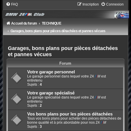
FAQ
Inscription
Connexion
Accueil du forum
TECHNIQUE
Garages, bons plans pour pièces détachées et pannes vécues
Garages, bons plans pour pièces détachées
et pannes vécues
Forum
Votre garage personnel
Le garage personnel dans lequel votre Z4
/
/
/
M
est
entretenu
Sujets :
4
Votre garage spécialisé
Le garage spécialisé dans lequel votre Z4
/
/
/
M
est
entretenu
Sujets :
2
Vos bons plans pour les pièces détachées
Tous vos bons plans pour acheter des pièces détachées de
bonne qualité et à prix abordable pour nos Z4
/
/
/
M
Sujets :
3