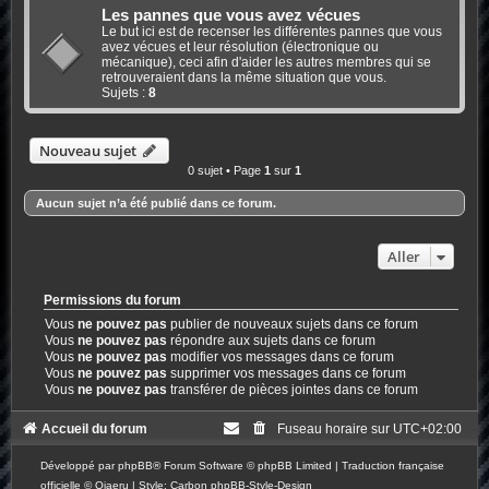
Les pannes que vous avez vécues
Le but ici est de recenser les différentes pannes que vous
avez vécues et leur résolution (électronique ou
mécanique), ceci afin d'aider les autres membres qui se
retrouveraient dans la même situation que vous.
Sujets :
8
Nouveau sujet
0 sujet • Page
1
sur
1
Aucun sujet n’a été publié dans ce forum.
Aller
Permissions du forum
Vous
ne pouvez pas
publier de nouveaux sujets dans ce forum
Vous
ne pouvez pas
répondre aux sujets dans ce forum
Vous
ne pouvez pas
modifier vos messages dans ce forum
Vous
ne pouvez pas
supprimer vos messages dans ce forum
Vous
ne pouvez pas
transférer de pièces jointes dans ce forum
Accueil du forum
Fuseau horaire sur
UTC+02:00
Développé par
phpBB
® Forum Software © phpBB Limited
|
Traduction française
officielle
©
Qiaeru
| Style: Carbon
phpBB-Style-Design