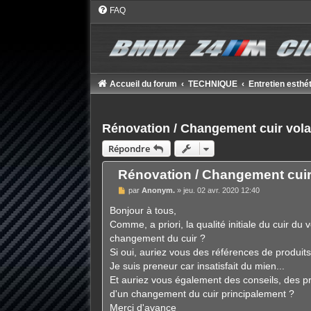
FAQ
Accueil du forum
TECHNIQUE
Entretien esthét
Rénovation / Changement cuir vola
Répondre
Rénovation / Changement cuir
M
par
Anonym.
»
jeu. 02 avr. 2020 12:40
e
s
Bonjour à tous,
s
Comme, a priori, la qualité initiale du cuir du
a
g
changement du cuir ?
e
Si oui, auriez vous des références de produit
Je suis preneur car insatisfait du mien...
Et auriez vous également des conseils, des p
d'un changement du cuir principalement ?
Merci d'avance