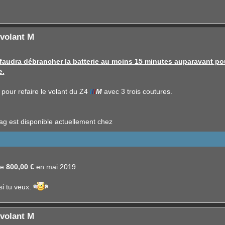
volant M
e faudra débrancher la batterie au moins 15 minutes auparavant po
e.
er pour refaire le volant du Z4
/
/
/
M
avec 3 trois coutures.
bag est disponible actuellement chez
ue
800,00 €
en mai 2019.
si tu veux.
volant M