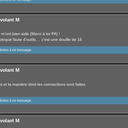
volant M
m'ont bien aidé (Merci à toi PA) !
bloqué faute d'outils.... c'est une douille de 16
sérées à ce message.
volant M
ls et la manière dont les connections sont faites.
sérées à ce message.
volant M