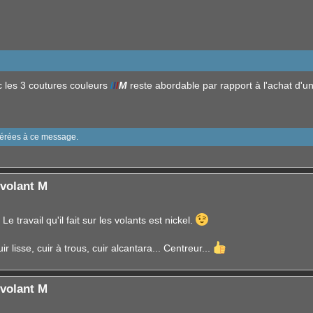
c les 3 coutures couleurs
/
/
/
M
reste abordable par rapport à l'achat d'un
sérées à ce message.
volant M
 Le travail qu'il fait sur les volants est nickel.
r lisse, cuir à trous, cuir alcantara... Centreur...
volant M