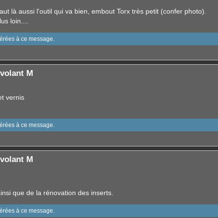
t là aussi l'outil qui va bien, embout Torx très petit (confer photo).
s loin....
sérées à ce message.
volant M
t vernis
sérées à ce message.
volant M
nsi que de la rénovation des inserts.
sérées à ce message.