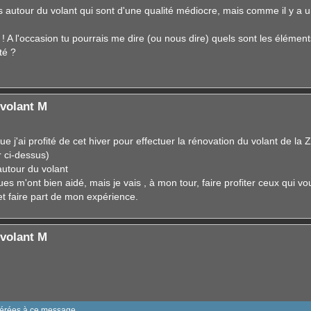
s autour du volant qui sont d'une qualité médiocre, mais comme il y a u
fant ! A l'occasion tu pourrais me dire (ou nous dire) quels sont les élémen
té ?
volant M
ue j'ai profité de cet hiver pour effectuer la rénovation du volant de la Z
 ci-dessus)
autour du volant
ues m'ont bien aidé, mais je vais , à mon tour, faire profiter ceux qui vo
et faire part de mon expérience.
volant M
sérées à ce message.