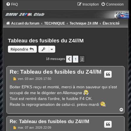
FAQ
Inscription
Connexion
Accueil du forum
TECHNIQUE
Technique Z4 ///M
Électricité
Tableau des fusibles du Z4///M
Répondre
1
2
Précédent
18 messages
Re: Tableau des fusibles du Z4///M
M
ven. 03 avr. 2026 17:50
e
s
Boiter EPKS reçu et monté, merci à mon sauveur qui s'est
s
occupé de me le dégoter en Allemagne
a
g
Tout est rentré dans l'ordre, le fusible F4 OK.
e
Reste la reprogramation de celui-ci. prévu mardi
H
a
u
Re: Tableau des fusibles du Z4///M
t
M
mar. 07 avr. 2026 22:09