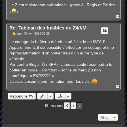
e
s
Le Z est maintenant opérationel . grace A : Régis et Patrice.
s
a
g
H
e
a
u
Re: Tableau des fusibles du Z4///M
t
M
mer. 08 avr. 2026 08:29
e
s
Le codage du boîtier a été effectué à l’aide de ISTA-P.
s
Apparemment, il est possible d’effectuer un codage et une
a
g
reprogrammation d’un boîtier issu d’un autre type de
e
véhicule.
Par contre Régis, WinKFP n’a jamais voulu reconnaître le
boîtier en mode « Comfort » soit le numéro ZB non
numérique « EKP2SD2 ».
J’aurais besoin d’une formation pour les nuls .
H
a
u
Répondre
t
1
2
Précédent
18 messages
Aller